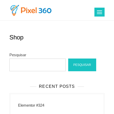
Skip
to
Pixel 360
Marketing Digital
content
Shop
Pesquisar
PESQUISAR
RECENT POSTS
Elementor #324